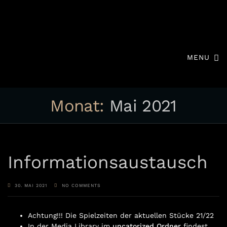
MENU
Monat:
Mai 2021
Informationsaustausch
30. MAI 2021
NO COMMENTS
Achtung!!! Die Spielzeiten der aktuellen Stücke 21/22
In der Media Library im
uncatorized Ordner
findest