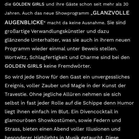
die
GOLDEN GIRLS
und ihre Gäste schon seit mehr als 30
GLANZVOLLE
Jahren. Auch das neue Showprogramm
„
AUGENBLICKE
Sie sind
“
macht da keine Ausnahme.
großartige Verwandlungskünstler
und dazu
glänzende Unterhalter,
was sie auch in ihrem neuen
Programm wieder einmal unter Beweis stellen.
Wortwitz, Schlagfertigkeit und Charme sind bei den
GOLDEN GIRLS
keine Fremdwörter.
So wird jede Show für den Gast ein unvergessliches
Ereignis,
voller Zauber und Magie in der Kunst der
Travestie.
Ohne jegliche Allüren nehmen sie sich
selbst in fast jeder Rolle auf die Schippe
denn Humor
liegt ihnen einfach im Blut.
Ein Divencocktail in
glamourösen Showkostümen, sowie Federn und
Strass,
bieten einen Abend voller Illusionen und
besonderer Highlights in Musik getaucht.
Diese