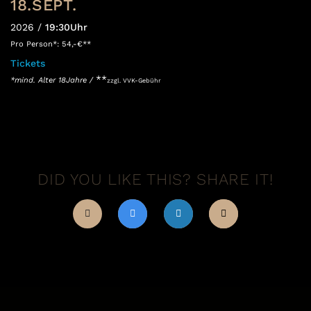
18.SEPT.
2026 /
19:30Uhr
Pro Person*: 54,-€**
Tickets
**
*mind. Alter 18Jahre /
zzgl. VVK-Gebühr
DID YOU LIKE THIS? SHARE IT!