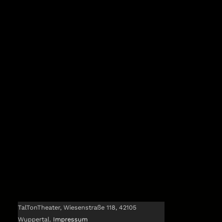
TalTonTheater, Wiesenstraße 118, 42105
Wuppertal.
Impressum